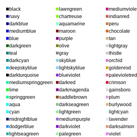
■
■
■
black
lawngreen
mediumviole
■
■
■
navy
chartreuse
indianred
■
■
■
darkblue
aquamarine
peru
■
■
■
mediumblue
maroon
chocolate
■
■
■
blue
purple
tan
■
■
■
darkgreen
olive
lightgray
■
■
■
teal
gray
thistle
■
■
■
darkcyan
skyblue
orchid
■
■
■
deepskyblue
lightskyblue
goldenrod
■
■
■
darkturquoise
blueviolet
palevioletred
■
■
■
mediumspringgreen
darkred
crimson
■
■
■
lime
darkmagenda
gainsboro
■
■
■
springgreen
saddlebrown
plum
■
■
■
aqua
darkseagreen
burlywood
■
■
■
cyan
lightgreen
lightcyan
■
■
■
midnightblue
mediumpurple
lavender
■
■
■
dodgerblue
darkviolet
darksalmon
■
■
■
lightseagreen
palegreen
violet