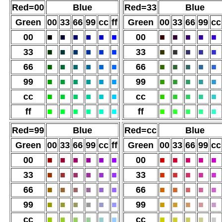
Red=00
Blue
Red=33
Blue
Green
00
33
66
99
cc
ff
Green
00
33
66
99
cc
00
■
■
■
■
■
■
00
■
■
■
■
■
33
■
■
■
■
■
■
33
■
■
■
■
■
66
■
■
■
■
■
■
66
■
■
■
■
■
99
■
■
■
■
■
■
99
■
■
■
■
■
cc
■
■
■
■
■
■
cc
■
■
■
■
■
ff
■
■
■
■
■
■
ff
■
■
■
■
■
Red=99
Blue
Red=cc
Blue
Green
00
33
66
99
cc
ff
Green
00
33
66
99
cc
00
■
■
■
■
■
■
00
■
■
■
■
■
33
■
■
■
■
■
■
33
■
■
■
■
■
66
■
■
■
■
■
■
66
■
■
■
■
■
99
■
■
■
■
■
■
99
■
■
■
■
■
cc
■
■
■
■
■
■
cc
■
■
■
■
■