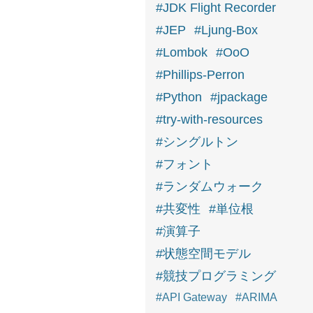
#JDK Flight Recorder
#JEP
#Ljung-Box
#Lombok
#OoO
#Phillips-Perron
#Python
#jpackage
#try-with-resources
#シングルトン
#フォント
#ランダムウォーク
#共変性
#単位根
#演算子
#状態空間モデル
#競技プログラミング
#API Gateway
#ARIMA