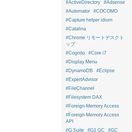
#ActiveDirectory
#Adsense
#Automator
#COCOMO
#Capture helper idiom
#Catalina
#Chrome リモートデスクト
ップ
#Cognito
#Core i7
#Display Menu
#DynamoDB
#Eclipse
#ExpertAdvisor
#FileChannel
#Filesystem DAX
#Foreign-Memory Access
#Foreign-Memory Access
API
#G Suite
#G1 GC
#GC