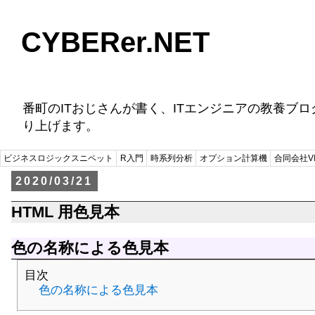
CYBERer.NET
番町のITおじさんが書く、ITエンジニアの教養ブ
り上げます。
ビジネスロジックスニペット
R入門
時系列分析
オプション計算機
合同会社VI
2020/03/21
HTML 用色見本
色の名称による色見本
目次
色の名称による色見本