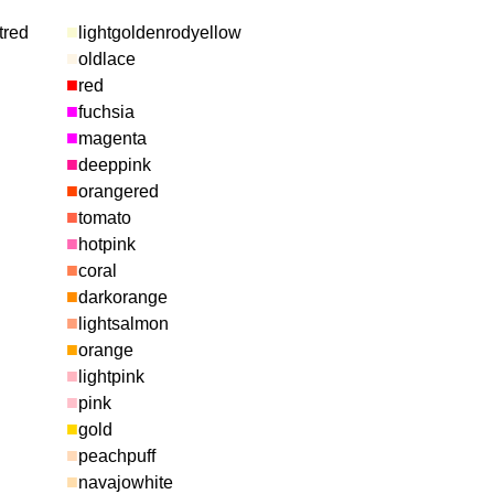
■
tred
lightgoldenrodyellow
■
oldlace
■
red
■
fuchsia
■
magenta
■
deeppink
■
orangered
■
tomato
■
hotpink
■
coral
■
darkorange
■
lightsalmon
■
orange
■
lightpink
■
pink
■
gold
■
peachpuff
■
navajowhite