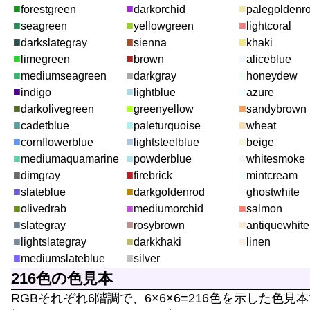
■
■
■
forestgreen
darkorchid
palegoldenr
■
■
■
seagreen
yellowgreen
lightcoral
■
■
■
darkslategray
sienna
khaki
■
■
■
limegreen
brown
aliceblue
■
■
■
mediumseagreen
darkgray
honeydew
■
■
■
indigo
lightblue
azure
■
■
■
darkolivegreen
greenyellow
sandybrown
■
■
■
cadetblue
paleturquoise
wheat
■
■
■
cornflowerblue
lightsteelblue
beige
■
■
■
mediumaquamarine
powderblue
whitesmoke
■
■
■
dimgray
firebrick
mintcream
■
■
■
slateblue
darkgoldenrod
ghostwhite
■
■
■
olivedrab
mediumorchid
salmon
■
■
■
slategray
rosybrown
antiquewhite
■
■
■
lightslategray
darkkhaki
linen
■
■
mediumslateblue
silver
216色の色見本
RGBそれぞれ6階調で、6×6×6=216色を示した色見