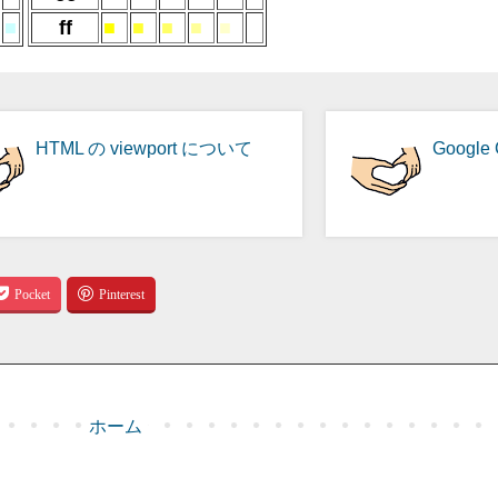
■
ff
■
■
■
■
■
■
HTML の viewport について
Google 
ホーム