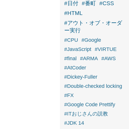
#日付
#番町
#CSS
#HTML
#アウト・オブ・オーダ
ー実行
#CPU
#Google
#JavaScript
#VIRTUE
#final
#ARMA
#AWS
#AtCoder
#Dickey-Fuller
#Double-checked locking
#FX
#Google Code Prettify
#ITおじさんの説教
#JDK 14