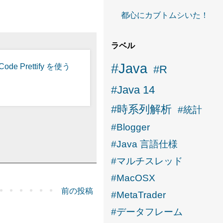
都心にカブトムシいた！
ラベル
#Java
Code Prettify を使う
#R
#Java 14
#時系列解析
#統計
#Blogger
#Java 言語仕様
#マルチスレッド
#MacOSX
前の投稿
#MetaTrader
#データフレーム