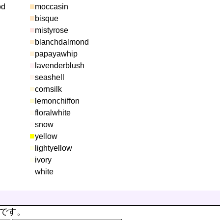
■
od
moccasin
■
bisque
■
mistyrose
■
blanchdalmond
■
papayawhip
■
lavenderblush
■
seashell
■
cornsilk
■
lemonchiffon
■
floralwhite
■
snow
■
yellow
■
lightyellow
■
ivory
■
white
本です。