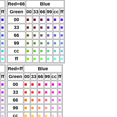
Red=66
Blue
ff
Green
00
33
66
99
cc
ff
■
00
■
■
■
■
■
■
■
33
■
■
■
■
■
■
■
66
■
■
■
■
■
■
■
99
■
■
■
■
■
■
■
cc
■
■
■
■
■
■
■
ff
■
■
■
■
■
■
Red=ff
Blue
ff
Green
00
33
66
99
cc
ff
■
00
■
■
■
■
■
■
■
33
■
■
■
■
■
■
■
66
■
■
■
■
■
■
■
99
■
■
■
■
■
■
■
cc
■
■
■
■
■
■