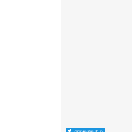
Follow
@virtue_llc_jp