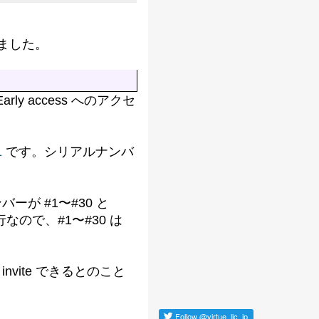
りました。
y access へのアクセ
1
です。シリアルナンバ
が #1〜#30 と
発行なので、#1〜#30 は
vite できるとのこと
Follow
@virtue_llc_jp