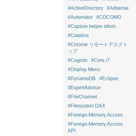
#ActiveDirectory
#Adsense
#Automator
#COCOMO
#Capture helper idiom
#Catalina
#Chrome リモートデスクト
ップ
#Cognito
#Core i7
#Display Menu
#DynamoDB
#Eclipse
#ExpertAdvisor
#FileChannel
#Filesystem DAX
#Foreign-Memory Access
#Foreign-Memory Access
API