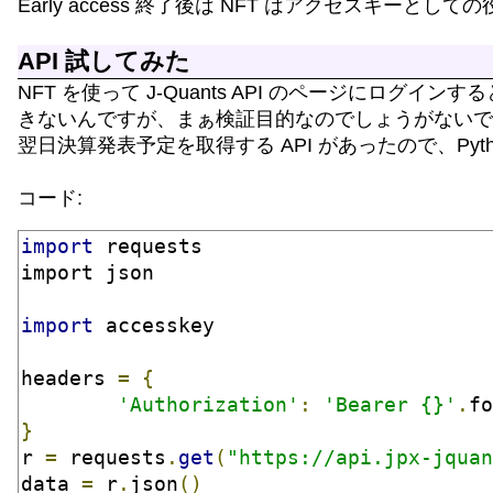
Early access 終了後は NFT はアクセスキー
API 試してみた
NFT を使って J-Quants API のページにロ
きないんですが、まぁ検証目的なのでしょうがないで
翌日決算発表予定を取得する API があったので、Pyt
コード:
import
 requests
import json
import
 accesskey
headers 
=
{
'Authorization'
:
'Bearer {}'
.
fo
}
r 
=
 requests
.
get
(
"https://api.jpx-jquan
data 
=
 r
.
json
()