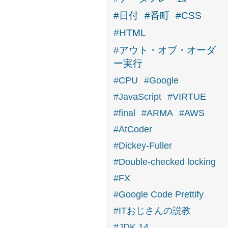
#日付
#番町
#CSS
#HTML
#アウト・オブ・オーダ
ー実行
#CPU
#Google
#JavaScript
#VIRTUE
#final
#ARMA
#AWS
#AtCoder
#Dickey-Fuller
#Double-checked locking
#FX
#Google Code Prettify
#ITおじさんの説教
#JDK 14