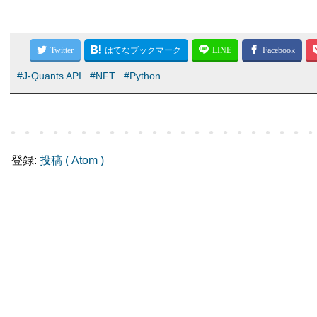
#J-Quants API
#NFT
#Python
登録:
投稿 ( Atom )