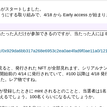
みがスタートしました。
る取り組みで、4/18 から Early access が始ま
で当たった人だけが参加できるのですが、当たった人には Earl
atic/0x929da6bb317a268e6953c2ea0ae4fad9f0ae11a0/12
ると、発行された NFT が全部見れます。シリアルナンバー
ess 開始前の 4/14 に発行されていて、#100 以降は 4/18 
した。レア物ですね。
録したときに mint されるとのことと、当選者は1名 in
だ増えるでしょう。100名くらいになるんでしょうか。