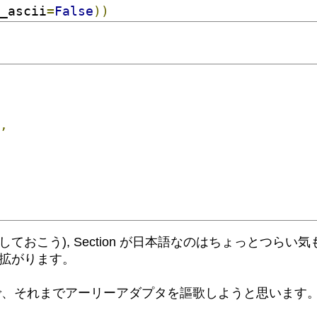
_ascii
=
False
))
,
のことかな? 報告しておこう), Section が日本語なのはちょっと
が拡がります。
で、それまでアーリーアダプタを謳歌しようと思います