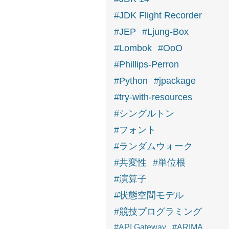
#JDK Flight Recorder
#JEP
#Ljung-Box
#Lombok
#OoO
#Phillips-Perron
#Python
#jpackage
#try-with-resources
#シングルトン
#フォント
#ランダムウォーク
#共変性
#単位根
#演算子
#状態空間モデル
#競技プログラミング
#API Gateway
#ARIMA