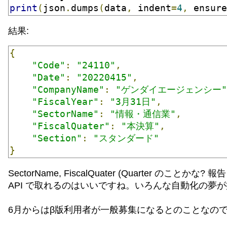
print
(
json
.
dumps
(
data
,
 indent
=
4
,
 ensure
結果:
{
"Code"
:
"24110"
,
"Date"
:
"20220415"
,
"CompanyName"
:
"ゲンダイエージェンシー"
"FiscalYear"
:
"3月31日"
,
"SectorName"
:
"情報・通信業"
,
"FiscalQuater"
:
"本決算"
,
"Section"
:
"スタンダード"
}
SectorName, FiscalQuater (Quarter 
API で取れるのはいいですね。いろんな自動化の夢
6月からはβ版利用者が一般募集になるとのことなの