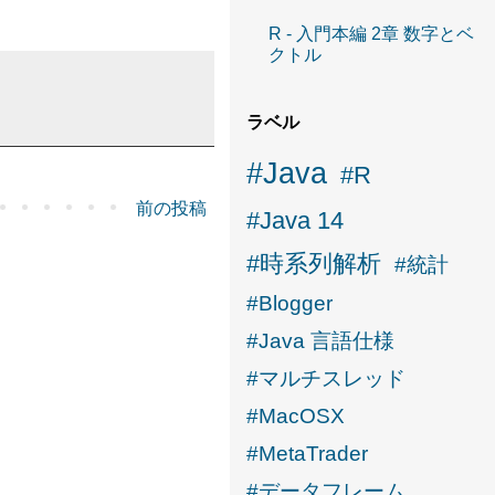
R - 入門本編 2章 数字とベ
クトル
ラベル
#Java
#R
前の投稿
#Java 14
#時系列解析
#統計
#Blogger
#Java 言語仕様
#マルチスレッド
#MacOSX
#MetaTrader
#データフレーム