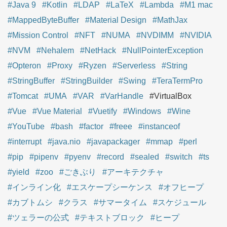
#Java 9
#Kotlin
#LDAP
#LaTeX
#Lambda
#M1 mac
#MappedByteBuffer
#Material Design
#MathJax
#Mission Control
#NFT
#NUMA
#NVDIMM
#NVIDIA
#NVM
#Nehalem
#NetHack
#NullPointerException
#Opteron
#Proxy
#Ryzen
#Serverless
#String
#StringBuffer
#StringBuilder
#Swing
#TeraTermPro
#Tomcat
#UMA
#VAR
#VarHandle
#VirtualBox
#Vue
#Vue Material
#Vuetify
#Windows
#Wine
#YouTube
#bash
#factor
#freee
#instanceof
#interrupt
#java.nio
#javapackager
#mmap
#perl
#pip
#pipenv
#pyenv
#record
#sealed
#switch
#ts
#yield
#zoo
#ごきぶり
#アーキテクチャ
#インライン化
#エスケープシーケンス
#オフヒープ
#カブトムシ
#クラス
#サマータイム
#スケジュール
#ツェラーの公式
#テキストブロック
#ヒープ