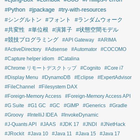
#Python
#jpackage
#try-with-resources
#シングルトン
#フォント
#ランダムウォーク
#共変性
#単位根
#演算子
#状態空間モデル
#競技プログラミング
#API Gateway
#ARIMA
#ActiveDirectory
#Adsense
#Automator
#COCOMO
#Capture helper idiom
#Catalina
#Chrome リモートデスクトップ
#Cognito
#Core i7
#Display Menu
#DynamoDB
#Eclipse
#ExpertAdvisor
#FileChannel
#Filesystem DAX
#Foreign-Memory Access
#Foreign-Memory Access API
#G Suite
#G1 GC
#GC
#GIMP
#Generics
#Gradle
#Groovy
#IntelliJ IDEA
#InvokeDynamic
#J-Quants API
#JAAS
#JDK 17
#JNDI
#JNetHack
#JRockit
#Java 10
#Java 11
#Java 15
#Java 17