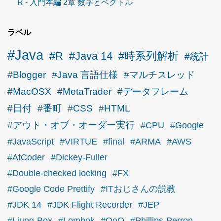
R - 入門本編 2章 数字とベクトル
ラベル
#Java
#R
#Java 14
#時系列解析
#統計
#Blogger
#Java 言語仕様
#マルチスレッド
#MacOSX
#MetaTrader
#データフレーム
#日付
#番町
#CSS
#HTML
#アウト・オブ・オーダー実行
#CPU
#Google
#JavaScript
#VIRTUE
#final
#ARMA
#AWS
#AtCoder
#Dickey-Fuller
#Double-checked locking
#FX
#Google Code Prettify
#ITおじさんの説教
#JDK 14
#JDK Flight Recorder
#JEP
#Ljung-Box
#Lombok
#OoO
#Phillips-Perron