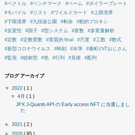
#ベクトル
#ベンチマーク
#ベーム
#ボイラープレート
#モバイル
#リスト
#ワイルドカード
#上限境界
#下限境界
#九段坂公園
#剰余
#動的プロキシ
#反変性
#因子
#型システム
#変数
#多変量解析
#定数
#定数変数
#実質的 final
#尺度
#工数
#数式
#新型コロナウイルス
#時刻
#水準
#番町のITおじさん
#監視
#総称型
#色
#行列
#見積
#配列
ブログ アーカイブ
▼
2022
( 1 )
▼
4月
( 1 )
JPX J-Quants API の Early access NFT に当選しまし
た
►
2021
( 2 )
►
2020
( 85 )