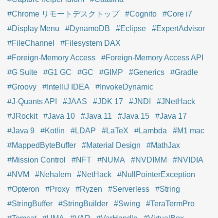
#Chrome リモートデスクトップ
#Cognito
#Core i7
#Display Menu
#DynamoDB
#Eclipse
#ExpertAdvisor
#FileChannel
#Filesystem DAX
#Foreign-Memory Access
#Foreign-Memory Access API
#G Suite
#G1 GC
#GC
#GIMP
#Generics
#Gradle
#Groovy
#IntelliJ IDEA
#InvokeDynamic
#J-Quants API
#JAAS
#JDK 17
#JNDI
#JNetHack
#JRockit
#Java 10
#Java 11
#Java 15
#Java 17
#Java 9
#Kotlin
#LDAP
#LaTeX
#Lambda
#M1 mac
#MappedByteBuffer
#Material Design
#MathJax
#Mission Control
#NFT
#NUMA
#NVDIMM
#NVIDIA
#NVM
#Nehalem
#NetHack
#NullPointerException
#Opteron
#Proxy
#Ryzen
#Serverless
#String
#StringBuffer
#StringBuilder
#Swing
#TeraTermPro