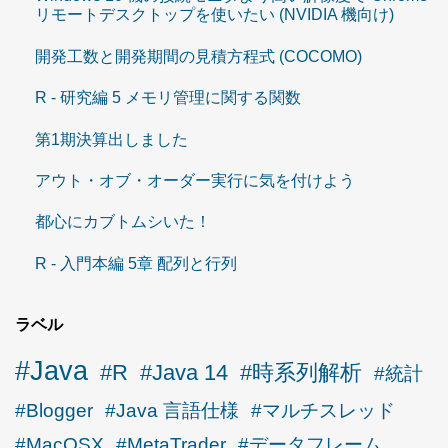
リモートデスクトップを使いたい (NVIDIA 機向け)
開発工数と開発期間の見積方程式 (COCOMO)
R - 研究編 5 メモリ管理に関する関数
第1期決算出しました
アウト・オブ・オーダー実行に気を付けよう
都心にカブトムシいた！
R - 入門本編 5章 配列と行列
ラベル
#Java
#R
#Java 14
#時系列解析
#統計
#Blogger
#Java 言語仕様
#マルチスレッド
#MacOSX
#MetaTrader
#データフレーム