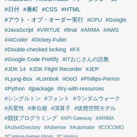
#日付
#番町
#CSS
#HTML
#アウト・オブ・オーダー実行
#CPU
#Google
#JavaScript
#VIRTUE
#final
#ARMA
#AWS
#AtCoder
#Dickey-Fuller
#Double-checked locking
#FX
#Google Code Prettify
#ITおじさんの説教
#JDK 14
#JDK Flight Recorder
#JEP
#Ljung-Box
#Lombok
#OoO
#Phillips-Perron
#Python
#jpackage
#try-with-resources
#シングルトン
#フォント
#ランダムウォーク
#共変性
#単位根
#演算子
#状態空間モデル
#競技プログラミング
#API Gateway
#ARIMA
#ActiveDirectory
#Adsense
#Automator
#COCOMO
#Capture helper idiom
#Catalina