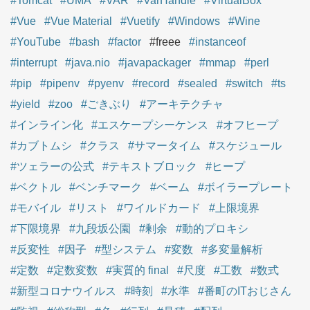
#Tomcat
#UMA
#VAR
#VarHandle
#VirtualBox
#Vue
#Vue Material
#Vuetify
#Windows
#Wine
#YouTube
#bash
#factor
#freee
#instanceof
#interrupt
#java.nio
#javapackager
#mmap
#perl
#pip
#pipenv
#pyenv
#record
#sealed
#switch
#ts
#yield
#zoo
#ごきぶり
#アーキテクチャ
#インライン化
#エスケープシーケンス
#オフヒープ
#カブトムシ
#クラス
#サマータイム
#スケジュール
#ツェラーの公式
#テキストブロック
#ヒープ
#ベクトル
#ベンチマーク
#ベーム
#ボイラープレート
#モバイル
#リスト
#ワイルドカード
#上限境界
#下限境界
#九段坂公園
#剰余
#動的プロキシ
#反変性
#因子
#型システム
#変数
#多変量解析
#定数
#定数変数
#実質的 final
#尺度
#工数
#数式
#新型コロナウイルス
#時刻
#水準
#番町のITおじさん