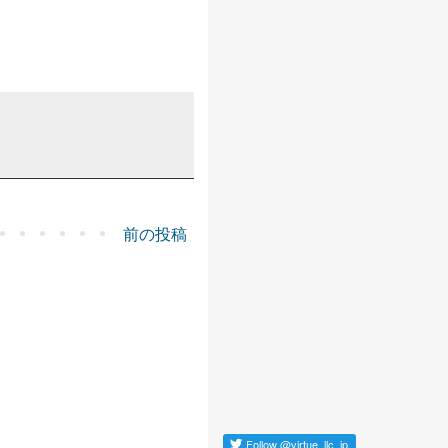
前の投稿
Follow
@virtue_llc_jp