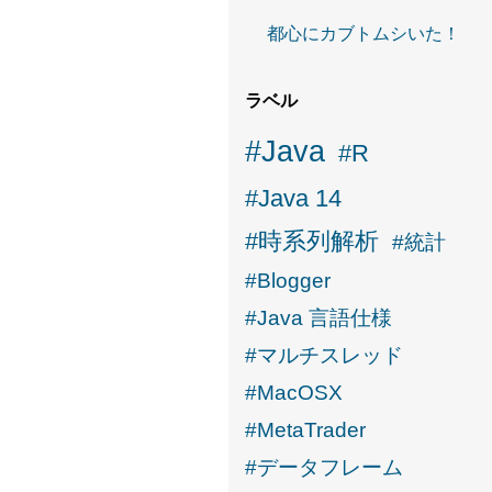
都心にカブトムシいた！
ラベル
#Java
#R
#Java 14
#時系列解析
#統計
#Blogger
#Java 言語仕様
#マルチスレッド
#MacOSX
#MetaTrader
#データフレーム