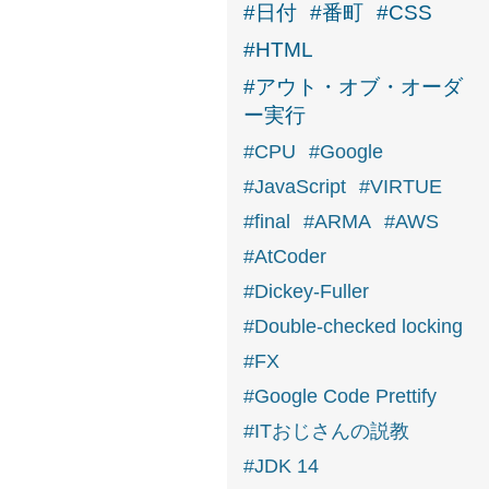
#日付
#番町
#CSS
#HTML
#アウト・オブ・オーダ
ー実行
#CPU
#Google
#JavaScript
#VIRTUE
#final
#ARMA
#AWS
#AtCoder
#Dickey-Fuller
#Double-checked locking
#FX
#Google Code Prettify
#ITおじさんの説教
#JDK 14