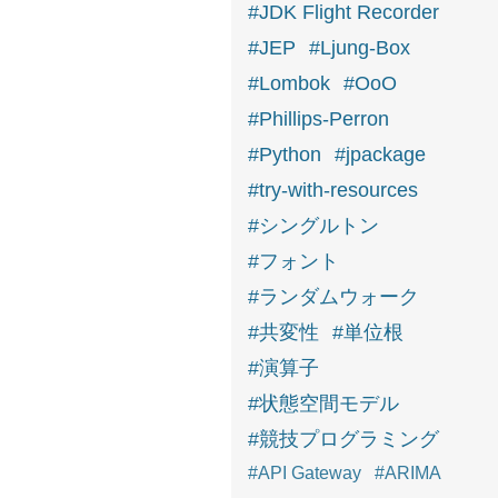
#JDK Flight Recorder
#JEP
#Ljung-Box
#Lombok
#OoO
#Phillips-Perron
#Python
#jpackage
#try-with-resources
#シングルトン
#フォント
#ランダムウォーク
#共変性
#単位根
#演算子
#状態空間モデル
#競技プログラミング
#API Gateway
#ARIMA