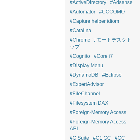
#ActiveDirectory
#Adsense
#Automator
#COCOMO
#Capture helper idiom
#Catalina
#Chrome リモートデスクト
ップ
#Cognito
#Core i7
#Display Menu
#DynamoDB
#Eclipse
#ExpertAdvisor
#FileChannel
#Filesystem DAX
#Foreign-Memory Access
#Foreign-Memory Access
API
#G Suite
#G1 GC
#GC