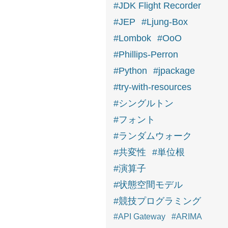
#JDK Flight Recorder
#JEP
#Ljung-Box
#Lombok
#OoO
#Phillips-Perron
#Python
#jpackage
#try-with-resources
#シングルトン
#フォント
#ランダムウォーク
#共変性
#単位根
#演算子
#状態空間モデル
#競技プログラミング
#API Gateway
#ARIMA