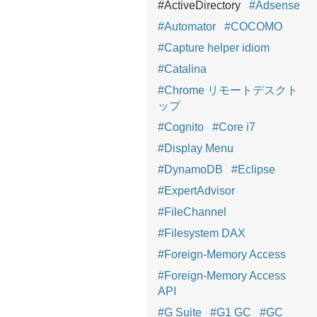
#ActiveDirectory
#Adsense
#Automator
#COCOMO
#Capture helper idiom
#Catalina
#Chrome リモートデスクト
ップ
#Cognito
#Core i7
#Display Menu
#DynamoDB
#Eclipse
#ExpertAdvisor
#FileChannel
#Filesystem DAX
#Foreign-Memory Access
#Foreign-Memory Access
API
#G Suite
#G1 GC
#GC