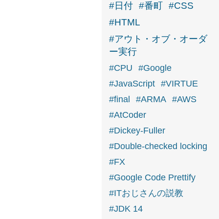
#日付
#番町
#CSS
#HTML
#アウト・オブ・オーダ
ー実行
#CPU
#Google
#JavaScript
#VIRTUE
#final
#ARMA
#AWS
#AtCoder
#Dickey-Fuller
#Double-checked locking
#FX
#Google Code Prettify
#ITおじさんの説教
#JDK 14