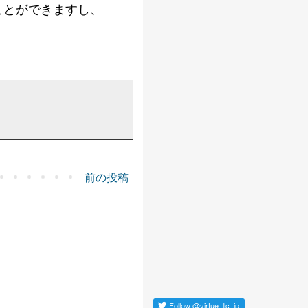
ることができますし、
前の投稿
Follow
@virtue_llc_jp