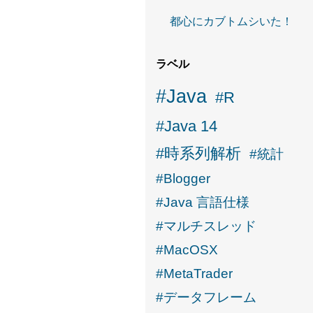
都心にカブトムシいた！
ラベル
#Java
#R
#Java 14
#時系列解析
#統計
#Blogger
#Java 言語仕様
#マルチスレッド
#MacOSX
#MetaTrader
#データフレーム