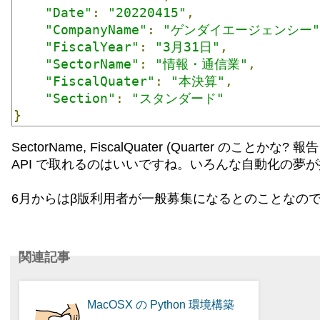
"Date"
:
"20220415"
,
"CompanyName"
:
"ゲンダイエージェンシー"
"FiscalYear"
:
"3月31日"
,
"SectorName"
:
"情報・通信業"
,
"FiscalQuater"
:
"本決算"
,
"Section"
:
"スタンダード"
}
SectorName, FiscalQuater (Quarter 
API で取れるのはいいですね。いろんな自動化の夢
6月からはβ版利用者が一般募集になるとのことなの
関連記事
MacOSX の Python 環境構築