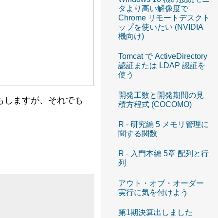
タより高い解像度で
Chrome リモートデスクト
ップを使いたい (NVIDIA
機向け)
Tomcat で ActiveDirectory
認証または LDAP 認証を
使う
開発工数と開発期間の見
つらい気もしますが、それでも
積方程式 (COCOMO)
R - 研究編 5 メモリ管理に
関する関数
。
R - 入門本編 5章 配列と行
列
アウト・オブ・オーダー
実行に気を付けよう
第1期決算出しました