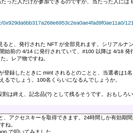
で当たった人だけが参加できるのですが、当たった人には Earl
atic/0x929da6bb317a268e6953c2ea0ae4fad9f0ae11a0/12
ると、発行された NFT が全部見れます。シリアルナンバー
ess 開始前の 4/14 に発行されていて、#100 以降は 4/18 
した。レア物ですね。
録したときに mint されるとのことと、当選者は1名 in
だ増えるでしょう。100名くらいになるんでしょうか。
としての役割は終え、記念品(?) として残るそうです。おもしろ
グインすると、アクセスキーを取得できます。24時間しか有効
すね。
hon で叩いてみました。