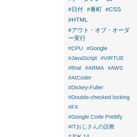
#日付
#番町
#CSS
#HTML
#アウト・オブ・オーダ
ー実行
#CPU
#Google
#JavaScript
#VIRTUE
#final
#ARMA
#AWS
#AtCoder
#Dickey-Fuller
#Double-checked locking
#FX
#Google Code Prettify
#ITおじさんの説教
#JDK 14