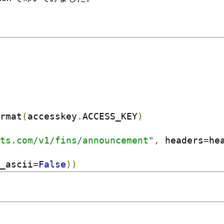
rmat
(
accesskey
.
ACCESS_KEY
)
ts.com/v1/fins/announcement"
,
 headers
=
he
_ascii
=
False
))