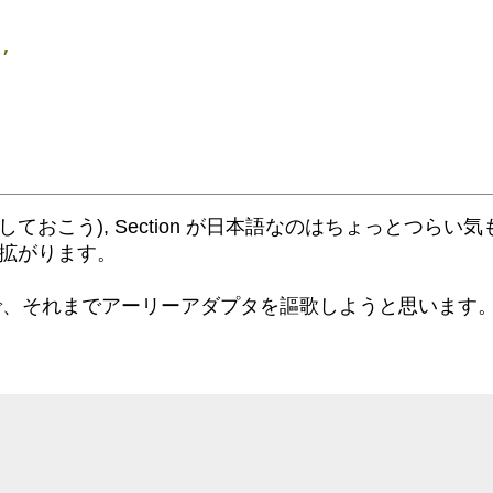
,
のことかな? 報告しておこう), Section が日本語なのはちょっと
が拡がります。
で、それまでアーリーアダプタを謳歌しようと思います