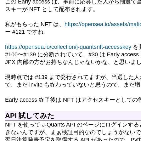
この Early access は、事前に応募した人から抽選
スキーが NFT として配布されます。
私がもらった NFT は、
https://opensea.io/assets/m
ー #121 ですね。
https://opensea.io/collection/j-quantsnft-accesskey
を見
#100〜#139 に分断されていて、#30 は Early acc
JPX 内部の方がお持ちなんじゃないかな、と思いま
現時点では #139 まで発行されてますが、当選した人が登
で、まだ invite も終わっていないと思うので、ま
Early access 終了後は NFT はアクセスキー
API 試してみた
NFT を使って J-Quants API のページにロ
きないんですが、まぁ検証目的なのでしょうがないで
翌日決算発表予定を取得する API があったので、Pyt