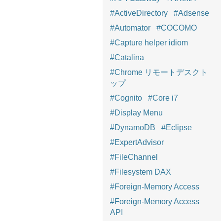
#ActiveDirectory
#Adsense
#Automator
#COCOMO
#Capture helper idiom
#Catalina
#Chrome リモートデスクト
ップ
#Cognito
#Core i7
#Display Menu
#DynamoDB
#Eclipse
#ExpertAdvisor
#FileChannel
#Filesystem DAX
#Foreign-Memory Access
#Foreign-Memory Access
API