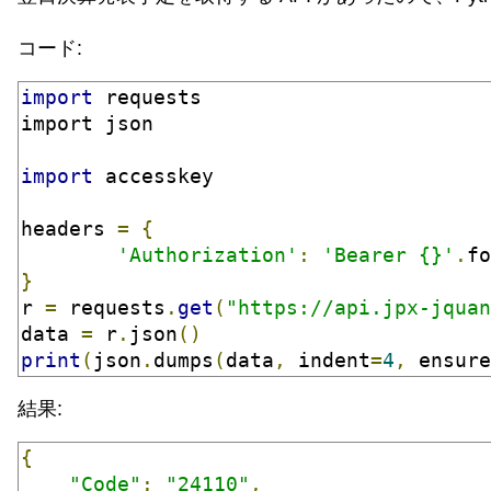
コード:
import
 requests
import json
import
 accesskey
headers 
=
{
'Authorization'
:
'Bearer {}'
.
fo
}
r 
=
 requests
.
get
(
"https://api.jpx-jquan
data 
=
 r
.
json
()
print
(
json
.
dumps
(
data
,
 indent
=
4
,
 ensure
結果:
{
"Code"
:
"24110"
,