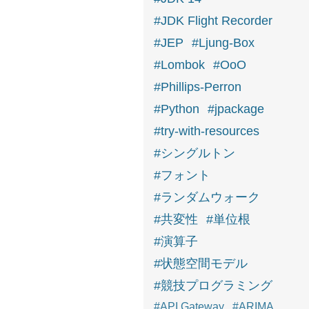
#JDK Flight Recorder
#JEP
#Ljung-Box
#Lombok
#OoO
#Phillips-Perron
#Python
#jpackage
#try-with-resources
#シングルトン
#フォント
#ランダムウォーク
#共変性
#単位根
#演算子
#状態空間モデル
#競技プログラミング
#API Gateway
#ARIMA