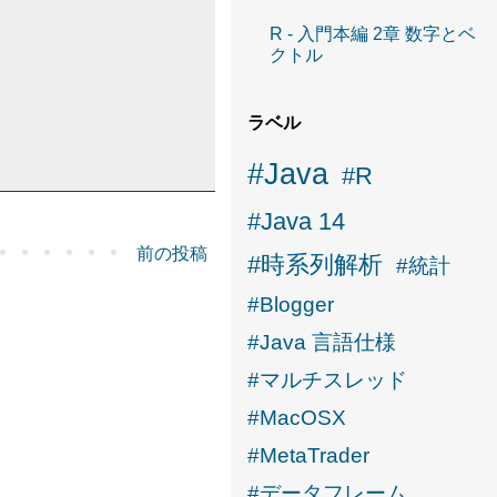
R - 入門本編 2章 数字とベ
クトル
ラベル
#Java
#R
#Java 14
前の投稿
#時系列解析
#統計
#Blogger
#Java 言語仕様
#マルチスレッド
#MacOSX
#MetaTrader
#データフレーム