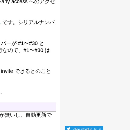
y access へのアクセ
1
です。シリアルナンバ
が #1〜#30 と
発行なので、#1〜#30 は
vite できるとのこと
い。
期間が無いし、自動更新で
Follow
@virtue_llc_jp