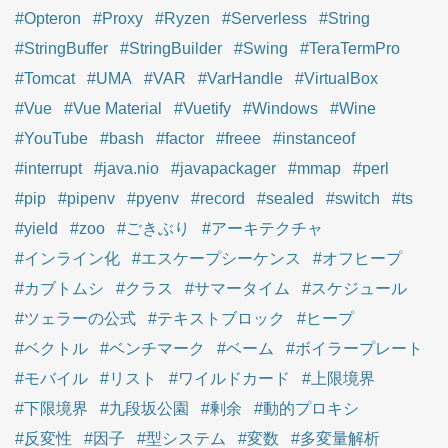
#Opteron
#Proxy
#Ryzen
#Serverless
#String
#StringBuffer
#StringBuilder
#Swing
#TeraTermPro
#Tomcat
#UMA
#VAR
#VarHandle
#VirtualBox
#Vue
#Vue Material
#Vuetify
#Windows
#Wine
#YouTube
#bash
#factor
#freee
#instanceof
#interrupt
#java.nio
#javapackager
#mmap
#perl
#pip
#pipenv
#pyenv
#record
#sealed
#switch
#ts
#yield
#zoo
#ごきぶり
#アーキテクチャ
#インライン化
#エスケープシーケンス
#オフヒープ
#カブトムシ
#クラス
#サマータイム
#スケジュール
#ツェラーの公式
#テキストブロック
#ヒープ
#ベクトル
#ベンチマーク
#ベーム
#ボイラープレート
#モバイル
#リスト
#ワイルドカード
#上限境界
#下限境界
#九段坂公園
#剰余
#動的プロキシ
#反変性
#因子
#型システム
#変数
#多変量解析