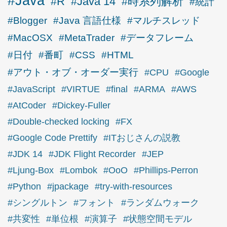
#Java
#R
#Java 14
#時系列解析
#統計
#Blogger
#Java 言語仕様
#マルチスレッド
#MacOSX
#MetaTrader
#データフレーム
#日付
#番町
#CSS
#HTML
#アウト・オブ・オーダー実行
#CPU
#Google
#JavaScript
#VIRTUE
#final
#ARMA
#AWS
#AtCoder
#Dickey-Fuller
#Double-checked locking
#FX
#Google Code Prettify
#ITおじさんの説教
#JDK 14
#JDK Flight Recorder
#JEP
#Ljung-Box
#Lombok
#OoO
#Phillips-Perron
#Python
#jpackage
#try-with-resources
#シングルトン
#フォント
#ランダムウォーク
#共変性
#単位根
#演算子
#状態空間モデル