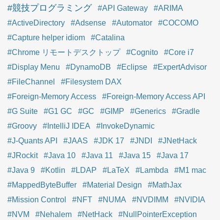
#競技プログラミング
#API Gateway
#ARIMA
#ActiveDirectory
#Adsense
#Automator
#COCOMO
#Capture helper idiom
#Catalina
#Chrome リモートデスクトップ
#Cognito
#Core i7
#Display Menu
#DynamoDB
#Eclipse
#ExpertAdvisor
#FileChannel
#Filesystem DAX
#Foreign-Memory Access
#Foreign-Memory Access API
#G Suite
#G1 GC
#GC
#GIMP
#Generics
#Gradle
#Groovy
#IntelliJ IDEA
#InvokeDynamic
#J-Quants API
#JAAS
#JDK 17
#JNDI
#JNetHack
#JRockit
#Java 10
#Java 11
#Java 15
#Java 17
#Java 9
#Kotlin
#LDAP
#LaTeX
#Lambda
#M1 mac
#MappedByteBuffer
#Material Design
#MathJax
#Mission Control
#NFT
#NUMA
#NVDIMM
#NVIDIA
#NVM
#Nehalem
#NetHack
#NullPointerException