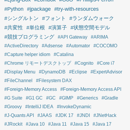
#Python
#jpackage
#try-with-resources
#シングルトン
#フォント
#ランダムウォーク
#共変性
#単位根
#演算子
#状態空間モデル
#競技プログラミング
#API Gateway
#ARIMA
#ActiveDirectory
#Adsense
#Automator
#COCOMO
#Capture helper idiom
#Catalina
#Chrome リモートデスクトップ
#Cognito
#Core i7
#Display Menu
#DynamoDB
#Eclipse
#ExpertAdvisor
#FileChannel
#Filesystem DAX
#Foreign-Memory Access
#Foreign-Memory Access API
#G Suite
#G1 GC
#GC
#GIMP
#Generics
#Gradle
#Groovy
#IntelliJ IDEA
#InvokeDynamic
#J-Quants API
#JAAS
#JDK 17
#JNDI
#JNetHack
#JRockit
#Java 10
#Java 11
#Java 15
#Java 17