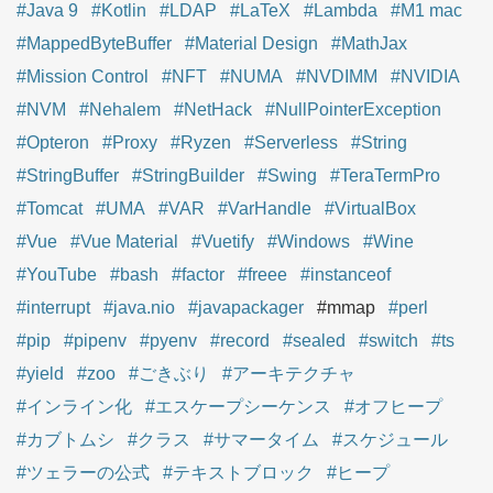
#Java 9
#Kotlin
#LDAP
#LaTeX
#Lambda
#M1 mac
#MappedByteBuffer
#Material Design
#MathJax
#Mission Control
#NFT
#NUMA
#NVDIMM
#NVIDIA
#NVM
#Nehalem
#NetHack
#NullPointerException
#Opteron
#Proxy
#Ryzen
#Serverless
#String
#StringBuffer
#StringBuilder
#Swing
#TeraTermPro
#Tomcat
#UMA
#VAR
#VarHandle
#VirtualBox
#Vue
#Vue Material
#Vuetify
#Windows
#Wine
#YouTube
#bash
#factor
#freee
#instanceof
#interrupt
#java.nio
#javapackager
#mmap
#perl
#pip
#pipenv
#pyenv
#record
#sealed
#switch
#ts
#yield
#zoo
#ごきぶり
#アーキテクチャ
#インライン化
#エスケープシーケンス
#オフヒープ
#カブトムシ
#クラス
#サマータイム
#スケジュール
#ツェラーの公式
#テキストブロック
#ヒープ