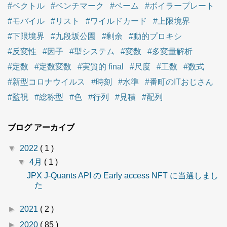
#ベクトル
#ベンチマーク
#ベーム
#ボイラープレート
#モバイル
#リスト
#ワイルドカード
#上限境界
#下限境界
#九段坂公園
#剰余
#動的プロキシ
#反変性
#因子
#型システム
#変数
#多変量解析
#定数
#定数変数
#実質的 final
#尺度
#工数
#数式
#新型コロナウイルス
#時刻
#水準
#番町のITおじさん
#監視
#総称型
#色
#行列
#見積
#配列
ブログ アーカイブ
▼
2022
( 1 )
▼
4月
( 1 )
JPX J-Quants API の Early access NFT に当選しまし
た
►
2021
( 2 )
►
2020
( 85 )