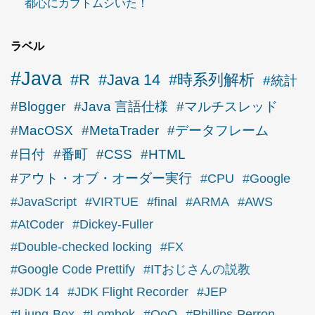
都心にカブトムシいた！
ラベル
#Java
#R
#Java 14
#時系列解析
#統計
#Blogger
#Java 言語仕様
#マルチスレッド
#MacOSX
#MetaTrader
#データフレーム
#日付
#番町
#CSS
#HTML
#アウト・オブ・オーダー実行
#CPU
#Google
#JavaScript
#VIRTUE
#final
#ARMA
#AWS
#AtCoder
#Dickey-Fuller
#Double-checked locking
#FX
#Google Code Prettify
#ITおじさんの説教
#JDK 14
#JDK Flight Recorder
#JEP
#Ljung-Box
#Lombok
#OoO
#Phillips-Perron