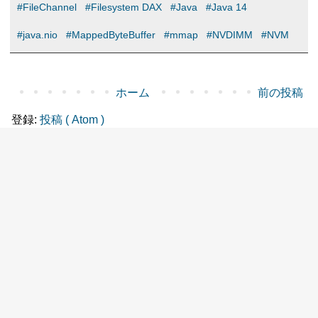
#FileChannel
#Filesystem DAX
#Java
#Java 14
#java.nio
#MappedByteBuffer
#mmap
#NVDIMM
#NVM
ホーム
前の投稿
登録:
投稿 ( Atom )