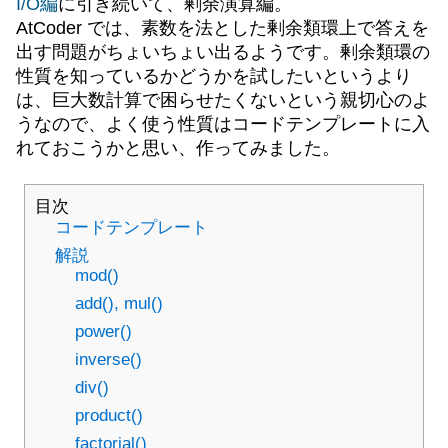
I/O編
に引き続いて、剰余演算編。
AtCoder では、素数を法とした剰余類環上で答えを
出す問題がちょいちょい出るようです。剰余類環の
性質を知っているかどうかを試したいというより
は、巨大数計算で困らせたくないという親切心のよ
うなので、よく使う性質はコードテンプレートに入
れておこうかと思い、作ってみました。
目次
コードテンプレート
解説
mod()
add(), mul()
power()
inverse()
div()
product()
factorial()