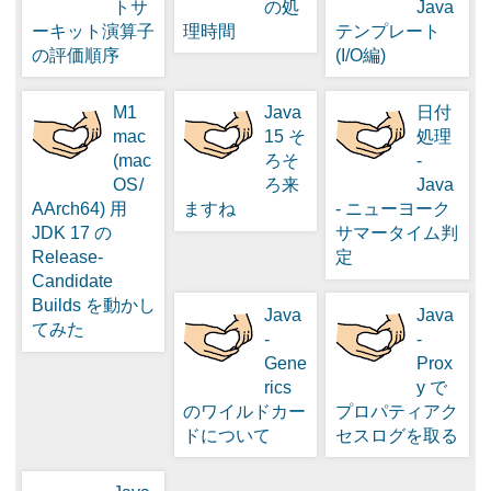
トサ
の処
Java
ーキット演算子
理時間
テンプレート
の評価順序
(I/O編)
M1
Java
日付
mac
15 そ
処理
(mac
ろそ
-
OS /
ろ来
Java
AArch64) 用
ますね
- ニューヨーク
JDK 17 の
サマータイム判
Release-
定
Candidate
Builds を動かし
Java
Java
てみた
-
-
Gene
Prox
rics
y で
のワイルドカー
プロパティアク
ドについて
セスログを取る