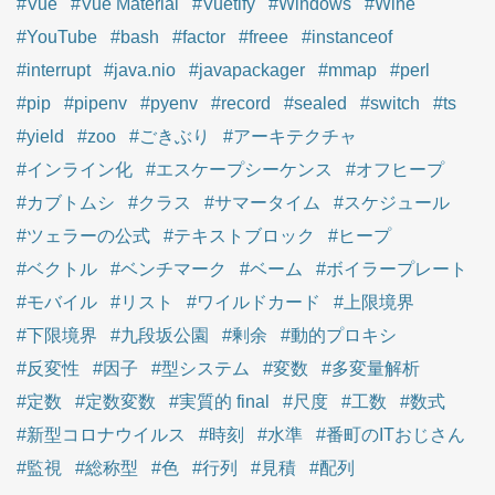
#Vue
#Vue Material
#Vuetify
#Windows
#Wine
#YouTube
#bash
#factor
#freee
#instanceof
#interrupt
#java.nio
#javapackager
#mmap
#perl
#pip
#pipenv
#pyenv
#record
#sealed
#switch
#ts
#yield
#zoo
#ごきぶり
#アーキテクチャ
#インライン化
#エスケープシーケンス
#オフヒープ
#カブトムシ
#クラス
#サマータイム
#スケジュール
#ツェラーの公式
#テキストブロック
#ヒープ
#ベクトル
#ベンチマーク
#ベーム
#ボイラープレート
#モバイル
#リスト
#ワイルドカード
#上限境界
#下限境界
#九段坂公園
#剰余
#動的プロキシ
#反変性
#因子
#型システム
#変数
#多変量解析
#定数
#定数変数
#実質的 final
#尺度
#工数
#数式
#新型コロナウイルス
#時刻
#水準
#番町のITおじさん
#監視
#総称型
#色
#行列
#見積
#配列