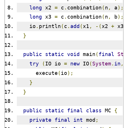
long
 x2 
=
 c
.
combination
(
n
,
 a
);
long
 x3 
=
 c
.
combination
(
n
,
 b
);
    io
.
println
(
c
.
add
(
x1
,
-(
x2 
+
 x3
)
}
public
static
void
 main
(
final
Str
try
(
IO io 
=
new
 IO
(
System
.
in
,
      execute
(
io
);
}
}
public
static
final
class
 MC 
{
private
final
int
 mod
;