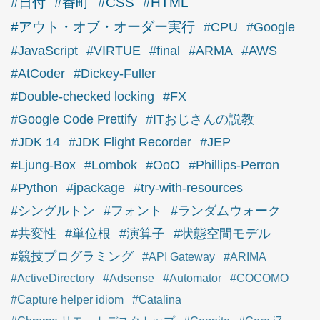
#日付
#番町
#CSS
#HTML
#アウト・オブ・オーダー実行
#CPU
#Google
#JavaScript
#VIRTUE
#final
#ARMA
#AWS
#AtCoder
#Dickey-Fuller
#Double-checked locking
#FX
#Google Code Prettify
#ITおじさんの説教
#JDK 14
#JDK Flight Recorder
#JEP
#Ljung-Box
#Lombok
#OoO
#Phillips-Perron
#Python
#jpackage
#try-with-resources
#シングルトン
#フォント
#ランダムウォーク
#共変性
#単位根
#演算子
#状態空間モデル
#競技プログラミング
#API Gateway
#ARIMA
#ActiveDirectory
#Adsense
#Automator
#COCOMO
#Capture helper idiom
#Catalina