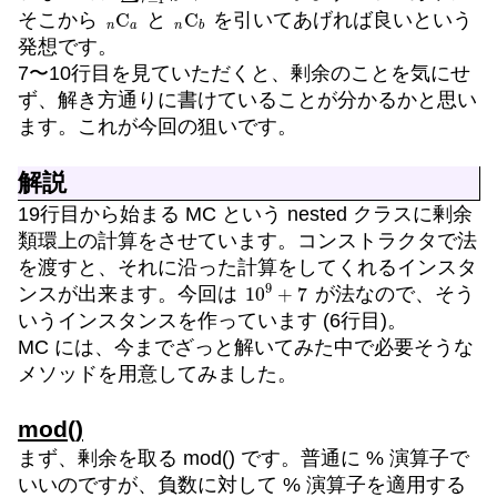
n
C
a
n
b
C
そこから
と
を引いてあげれば良いという
発想です。
7〜10行目を見ていただくと、剰余のことを気にせ
ず、解き方通りに書けていることが分かるかと思い
ます。これが今回の狙いです。
解説
19行目から始まる MC という nested クラスに剰余
類環上の計算をさせています。コンストラクタで法
を渡すと、それに沿った計算をしてくれるインスタ
10
9
+
7
ンスが出来ます。今回は
が法なので、そう
いうインスタンスを作っています (6行目)。
MC には、今までざっと解いてみた中で必要そうな
メソッドを用意してみました。
mod()
まず、剰余を取る mod() です。普通に % 演算子で
いいのですが、負数に対して % 演算子を適用する