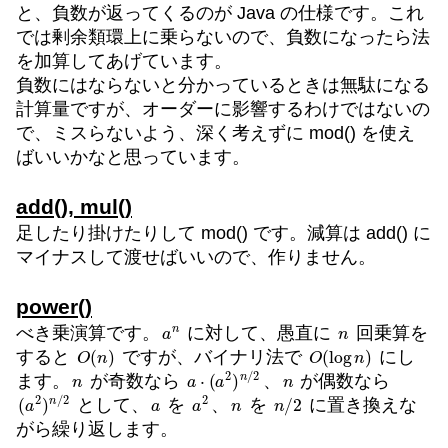
と、負数が返ってくるのが Java の仕様です。これ
では剰余類環上に乗らないので、負数になったら法
を加算してあげています。
負数にはならないと分かっているときは無駄になる
計算量ですが、オーダーに影響するわけではないの
で、ミスらないよう、深く考えずに mod() を使え
ばいいかなと思っています。
add(), mul()
足したり掛けたりして mod() です。減算は add() に
マイナスして渡せばいいので、作りません。
power()
a
n
n
べき乗演算です。
に対して、愚直に
回乗算を
O
(
n
)
O
(
log
n
)
すると
ですが、バイナリ法で
にし
n
a
⋅
(
a
2
)
n
/
2
n
ます。
が奇数なら
、
が偶数なら
(
2
a
2
)
n
/
a
a
2
n
n
/
2
として、
を
、
を
に置き換えな
がら繰り返します。