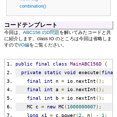
combination()
コードテンプレート
今回は、
ABC156 のD問題
を解いてみたコードと共
に紹介します。class IO のところは今回は省略しま
すので
I/O編
をご覧ください。
public
final
class
MainABC156D
{
private
static
void
 execute
(
final
final
int
 n 
=
 io
.
nextInt
();
final
int
 a 
=
 io
.
nextInt
();
final
int
 b 
=
 io
.
nextInt
();
    MC c 
=
new
 MC
(
1000000007
);
long
 x1 
=
 c
.
power
(
2
,
 n
)
-
1
;