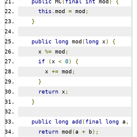
public
 MC
(
final
int
 mod
)
{
this
.
mod 
=
 mod
;
}
public
long
 mod
(
long
 x
)
{
      x 
%=
 mod
;
if
(
x 
<
0
)
{
        x 
+=
 mod
;
}
return
 x
;
}
public
long
add
(
final
long
 a
,
f
return
 mod
(
a 
+
 b
);