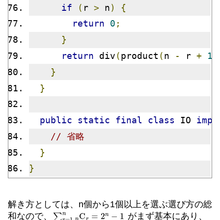
if
(
r 
>
 n
)
{
return
0
;
}
return
 div
(
product
(
n 
-
 r 
+
1
,
}
}
public
static
final
class
 IO 
impl
// 省略
}
}
解き方としては、n個から1個以上を選ぶ選び方の総
∑
r
=
1
n
n
C
r
=
2
n
−
1
和なので、
がまず基本にあり、