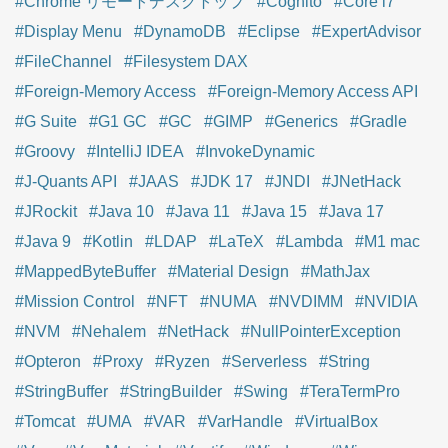
#Chrome リモートデスクトップ
#Cognito
#Core i7
#Display Menu
#DynamoDB
#Eclipse
#ExpertAdvisor
#FileChannel
#Filesystem DAX
#Foreign-Memory Access
#Foreign-Memory Access API
#G Suite
#G1 GC
#GC
#GIMP
#Generics
#Gradle
#Groovy
#IntelliJ IDEA
#InvokeDynamic
#J-Quants API
#JAAS
#JDK 17
#JNDI
#JNetHack
#JRockit
#Java 10
#Java 11
#Java 15
#Java 17
#Java 9
#Kotlin
#LDAP
#LaTeX
#Lambda
#M1 mac
#MappedByteBuffer
#Material Design
#MathJax
#Mission Control
#NFT
#NUMA
#NVDIMM
#NVIDIA
#NVM
#Nehalem
#NetHack
#NullPointerException
#Opteron
#Proxy
#Ryzen
#Serverless
#String
#StringBuffer
#StringBuilder
#Swing
#TeraTermPro
#Tomcat
#UMA
#VAR
#VarHandle
#VirtualBox