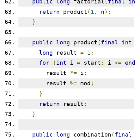
public
long
 factorial
(
final
int
return
 product
(
1
,
 n
);
}
public
long
 product
(
final
int
 s
long
 result 
=
1
;
for
(
int
 i 
=
 start
;
 i 
<=
end
;
        result 
*=
 i
;
        result 
%=
 mod
;
}
return
 result
;
}
public
long
 combination
(
final
i