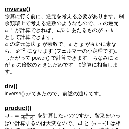
inverse()
除算に行く前に、逆元を考える必要があります。剰
a
余類環上で考える逆数のようなもので、
の逆元
a
1
−
a
/
b
a
⋅
b
−
1
が計算できれば、
にあたるものが
として計算できます。
a
p
a
p
の逆元は法
が素数で、
と
が互いに素な
a
2
p
−
ら、
になります (フェルマーの小定理です)。
a
したがって power() で計算できます。ちなみに
p
が
の倍数のときはだめです。0除算に相当しま
す。
div()
inverse() ができたので、前述の通りです。
product()
n
(
n
C
−
r
r
=
)
!
n
!
r
!
を計算したいのですが、階乗をいっ
n
!
(
n
−
r
)
!
ぱい計算するのは大変なので、
と
は相
(
−
∏
1
x
=
n
−
r
+
1
n
x
)
⋅
(
r
!
)