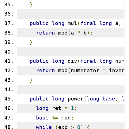
}
public
long
 mul
(
final
long
 a
,
f
return
 mod
(
a 
*
 b
);
}
public
long
 div
(
final
long
 nume
return
 mod
(
numerator 
*
 invers
}
public
long
 power
(
long
base
,
lo
long
 ret 
=
1
;
base
%=
 mod
;
while
(
exp 
>
0
)
{