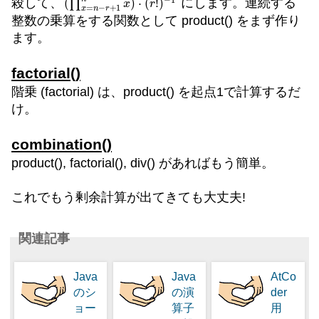
殺して、
にします。連続する
整数の乗算をする関数として product() をまず作り
ます。
factorial()
階乗 (factorial) は、product() を起点1で計算するだ
け。
combination()
product(), factorial(), div() があればもう簡単。
これでもう剰余計算が出てきても大丈夫!
関連記事
Java
Java
AtCo
のシ
の演
der
ョー
算子
用