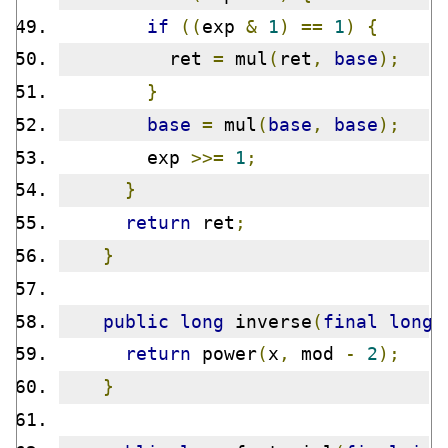
if
((
exp 
&
1
)
==
1
)
{
          ret 
=
 mul
(
ret
,
base
);
}
base
=
 mul
(
base
,
base
);
        exp 
>>=
1
;
}
return
 ret
;
}
public
long
 inverse
(
final
long
 
return
 power
(
x
,
 mod 
-
2
);
}