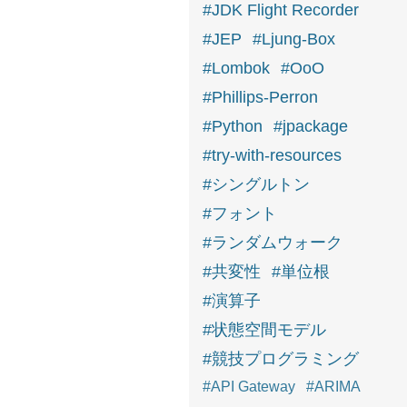
#JDK Flight Recorder
#JEP
#Ljung-Box
#Lombok
#OoO
#Phillips-Perron
#Python
#jpackage
#try-with-resources
#シングルトン
#フォント
#ランダムウォーク
#共変性
#単位根
#演算子
#状態空間モデル
#競技プログラミング
#API Gateway
#ARIMA