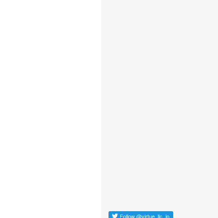
Follow
@virtue_llc_jp