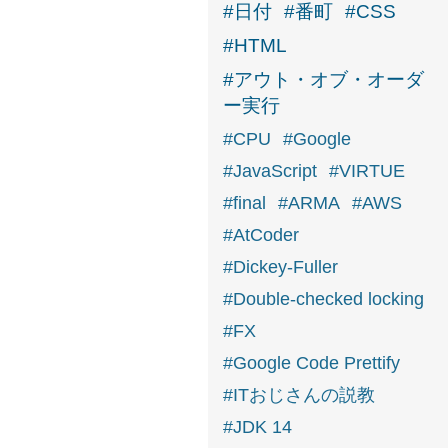
#日付
#番町
#CSS
#HTML
#アウト・オブ・オーダ
ー実行
#CPU
#Google
#JavaScript
#VIRTUE
#final
#ARMA
#AWS
#AtCoder
#Dickey-Fuller
#Double-checked locking
#FX
#Google Code Prettify
#ITおじさんの説教
#JDK 14