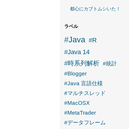
都心にカブトムシいた！
ラベル
#Java
#R
#Java 14
#時系列解析
#統計
#Blogger
#Java 言語仕様
#マルチスレッド
#MacOSX
#MetaTrader
#データフレーム