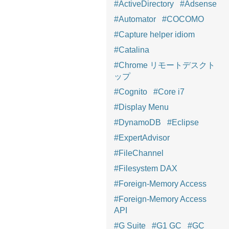
#ActiveDirectory
#Adsense
#Automator
#COCOMO
#Capture helper idiom
#Catalina
#Chrome リモートデスクト
ップ
#Cognito
#Core i7
#Display Menu
#DynamoDB
#Eclipse
#ExpertAdvisor
#FileChannel
#Filesystem DAX
#Foreign-Memory Access
#Foreign-Memory Access
API
#G Suite
#G1 GC
#GC