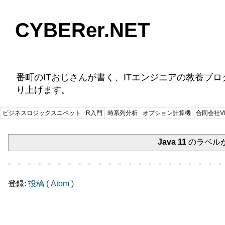
CYBERer.NET
番町のITおじさんが書く、ITエンジニアの教養ブ
り上げます。
ビジネスロジックスニペット
R入門
時系列分析
オプション計算機
合同会社VI
Java 11
のラベル
登録:
投稿 ( Atom )