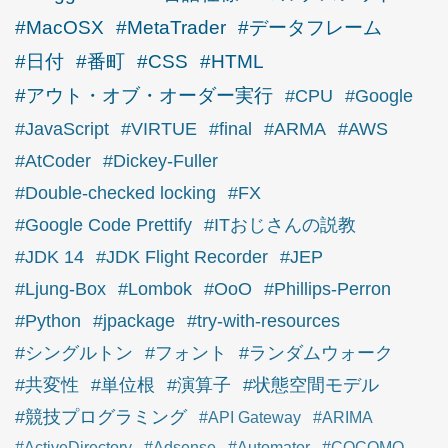
#MacOSX
#MetaTrader
#データフレーム
#日付
#番町
#CSS
#HTML
#アウト・オブ・オーダー実行
#CPU
#Google
#JavaScript
#VIRTUE
#final
#ARMA
#AWS
#AtCoder
#Dickey-Fuller
#Double-checked locking
#FX
#Google Code Prettify
#ITおじさんの説教
#JDK 14
#JDK Flight Recorder
#JEP
#Ljung-Box
#Lombok
#OoO
#Phillips-Perron
#Python
#jpackage
#try-with-resources
#シングルトン
#フォント
#ランダムウォーク
#共変性
#単位根
#演算子
#状態空間モデル
#競技プログラミング
#API Gateway
#ARIMA
#ActiveDirectory
#Adsense
#Automator
#COCOMO