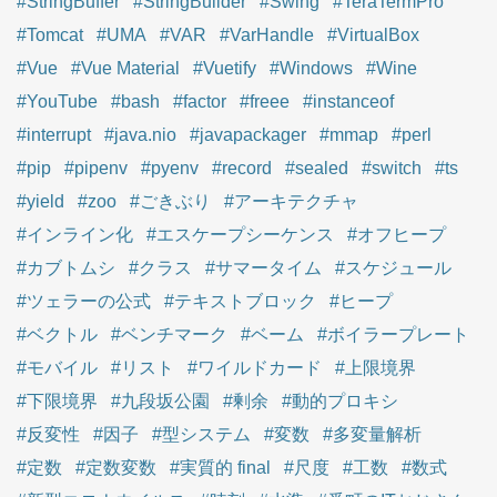
#StringBuffer
#StringBuilder
#Swing
#TeraTermPro
#Tomcat
#UMA
#VAR
#VarHandle
#VirtualBox
#Vue
#Vue Material
#Vuetify
#Windows
#Wine
#YouTube
#bash
#factor
#freee
#instanceof
#interrupt
#java.nio
#javapackager
#mmap
#perl
#pip
#pipenv
#pyenv
#record
#sealed
#switch
#ts
#yield
#zoo
#ごきぶり
#アーキテクチャ
#インライン化
#エスケープシーケンス
#オフヒープ
#カブトムシ
#クラス
#サマータイム
#スケジュール
#ツェラーの公式
#テキストブロック
#ヒープ
#ベクトル
#ベンチマーク
#ベーム
#ボイラープレート
#モバイル
#リスト
#ワイルドカード
#上限境界
#下限境界
#九段坂公園
#剰余
#動的プロキシ
#反変性
#因子
#型システム
#変数
#多変量解析
#定数
#定数変数
#実質的 final
#尺度
#工数
#数式