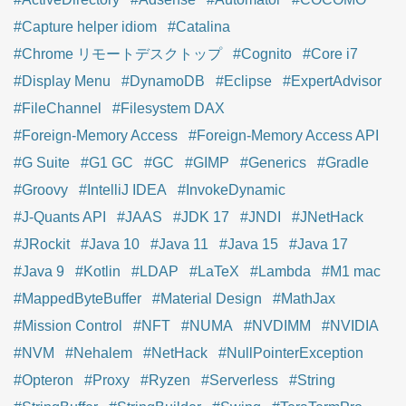
#Capture helper idiom
#Catalina
#Chrome リモートデスクトップ
#Cognito
#Core i7
#Display Menu
#DynamoDB
#Eclipse
#ExpertAdvisor
#FileChannel
#Filesystem DAX
#Foreign-Memory Access
#Foreign-Memory Access API
#G Suite
#G1 GC
#GC
#GIMP
#Generics
#Gradle
#Groovy
#IntelliJ IDEA
#InvokeDynamic
#J-Quants API
#JAAS
#JDK 17
#JNDI
#JNetHack
#JRockit
#Java 10
#Java 11
#Java 15
#Java 17
#Java 9
#Kotlin
#LDAP
#LaTeX
#Lambda
#M1 mac
#MappedByteBuffer
#Material Design
#MathJax
#Mission Control
#NFT
#NUMA
#NVDIMM
#NVIDIA
#NVM
#Nehalem
#NetHack
#NullPointerException
#Opteron
#Proxy
#Ryzen
#Serverless
#String