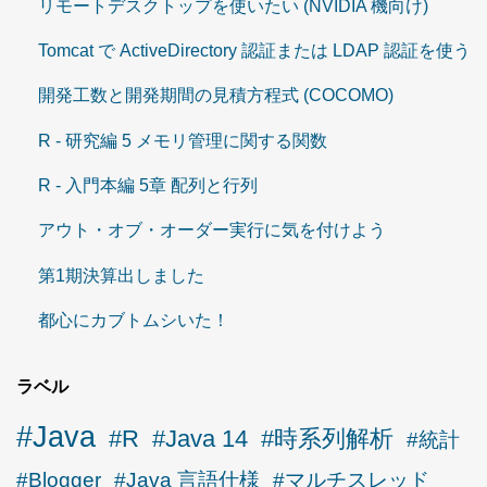
リモートデスクトップを使いたい (NVIDIA 機向け)
Tomcat で ActiveDirectory 認証または LDAP 認証を使う
開発工数と開発期間の見積方程式 (COCOMO)
R - 研究編 5 メモリ管理に関する関数
R - 入門本編 5章 配列と行列
アウト・オブ・オーダー実行に気を付けよう
第1期決算出しました
都心にカブトムシいた！
ラベル
#Java
#R
#Java 14
#時系列解析
#統計
#Blogger
#Java 言語仕様
#マルチスレッド